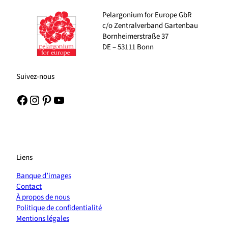
Pelargonium for Europe GbR
c/o Zentralverband Gartenbau
Bornheimerstraße 37
DE – 53111 Bonn
Suivez-nous
Facebook
Instagram
Pinterest
YouTube
Liens
Banque d’images
Contact
À propos de nous
Politique de confidentialité
Mentions légales