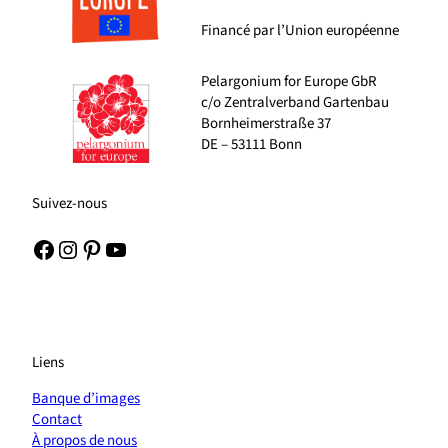
Financé par l’Union européenne
Pelargonium for Europe GbR
c/o Zentralverband Gartenbau
Bornheimerstraße 37
DE – 53111 Bonn
Suivez-nous
Facebook
Instagram
Pinterest
YouTube
Liens
Banque d’images
Contact
À propos de nous