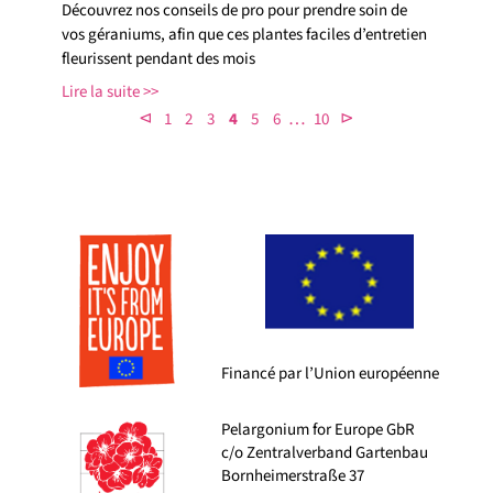
Découvrez nos conseils de pro pour prendre soin de
vos géraniums, afin que ces plantes faciles d’entretien
fleurissent pendant des mois
Lire la suite
…
⊲
⊳
1
2
3
4
5
6
10
Financé par l’Union européenne
Pelargonium for Europe GbR
c/o Zentralverband Gartenbau
Bornheimerstraße 37