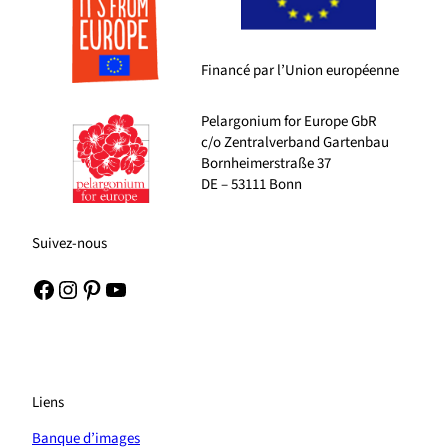
Financé par l’Union européenne
Pelargonium for Europe GbR
c/o Zentralverband Gartenbau
Bornheimerstraße 37
DE – 53111 Bonn
Suivez-nous
Facebook
Instagram
Pinterest
YouTube
Liens
Banque d’images